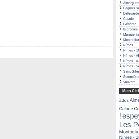
Aimargue
Bagnols s
Bellegarde
Calade
Générac
la croisée
Marguerit
Montpellier
Nîmes
Nîmes - 1
Nîmes - 
Nîmes - 
Nîmes - V
Saint Gille
Sommière
Vauvert
Mots Cle
ados
Aim
Calade
Ca
!
espe
Les P
Montpelli
Nîmes - 1