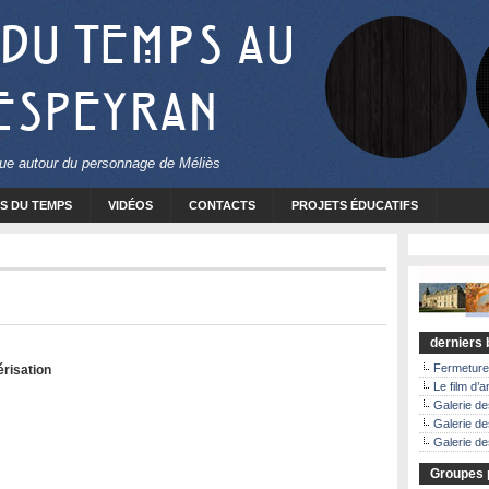
 du Temps au
 Espeyran
ique autour du personnage de Méliès
S DU TEMPS
VIDÉOS
CONTACTS
PROJETS ÉDUCATIFS
derniers b
Fermeture
érisation
Le film d’a
Galerie d
Galerie de
Galerie de
Groupes p