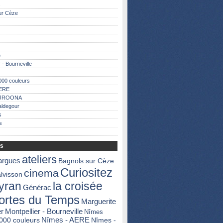
s
ur Cèze
e
 - Bourneville
000 couleurs
AERE
AJROONA
aldegour
s
s
fs
ateliers
argues
Bagnols sur Cèze
Curiositez
cinema
lvisson
yran
la croisée
Générac
ortes du Temps
Marguerite
er
Montpellier - Bourneville
Nîmes
000 couleurs
Nîmes - AERE
Nîmes -