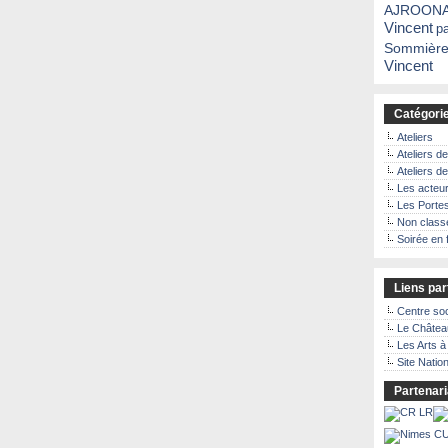
AJROON
Vincent
p
Sommière
Vincent
Catégori
Ateliers
Ateliers d
Ateliers d
Les acteu
Les Porte
Non class
Soirée en 
Liens par
Centre soc
Le Châtea
Les Arts 
Site Natio
Partenari