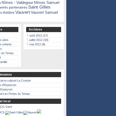
A
Nîmes - Valdegour
Nîmes Samuel
Saint Gilles
partenaires
arents
Vauvert
Vauvert Samuel
s
théâtre
es
Archives
août 2012
(17)
es ados
juillet 2012
(33)
es enfants
mai 2012
(8)
rs
s du Temps
é
famille
tenaires
ial et culturel La Croisée
u d'Espeyran
à Espeyran
nal Les Portes du Temps
at local