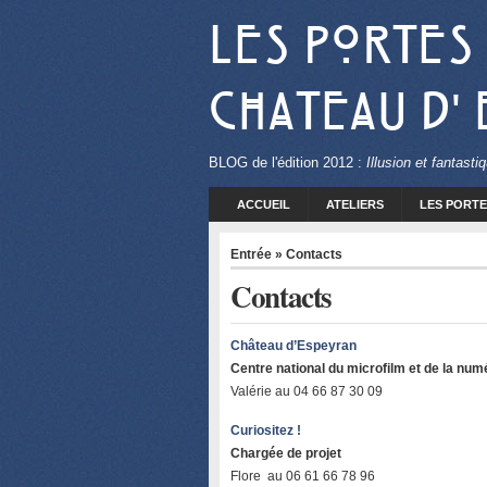
Les Portes
Chateau d'
BLOG
de l'édition 2012 :
Illusion et fantast
ACCUEIL
ATELIERS
LES PORTE
Entrée
» Contacts
Contacts
Château d’Espeyran
Centre national du microfilm et de la num
Valérie au 04 66 87 30 09
Curiositez !
Chargée de projet
Flore au 06 61 66 78 96