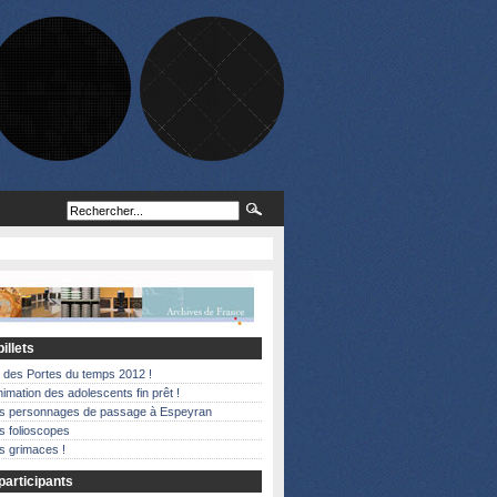
illets
 des Portes du temps 2012 !
nimation des adolescents fin prêt !
es personnages de passage à Espeyran
s folioscopes
s grimaces !
articipants