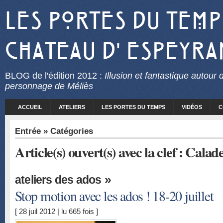
Les Portes du Temp
Chateau d' Espeyra
BLOG
de l'édition 2012 :
Illusion et fantastique autour 
personnage de Méliès
ACCUEIL
ATELIERS
LES PORTES DU TEMPS
VIDÉOS
C
Entrée
» Catégories
Article(s) ouvert(s) avec la clef : Calad
»
ateliers des ados
Stop motion avec les ados ! 18-20 juillet
[ 28 juil 2012 | lu 665 fois ]