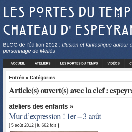
Les Portes du Temp
Chateau d' Espeyra
BLOG
de l'édition 2012 :
Illusion et fantastique autour 
personnage de Méliès
ACCUEIL
ATELIERS
LES PORTES DU TEMPS
VIDÉOS
C
Entrée
» Catégories
Article(s) ouvert(s) avec la clef : espey
»
ateliers des enfants
Mur d’expression ! 1er – 3 août
[ 5 août 2012 | lu 682 fois ]