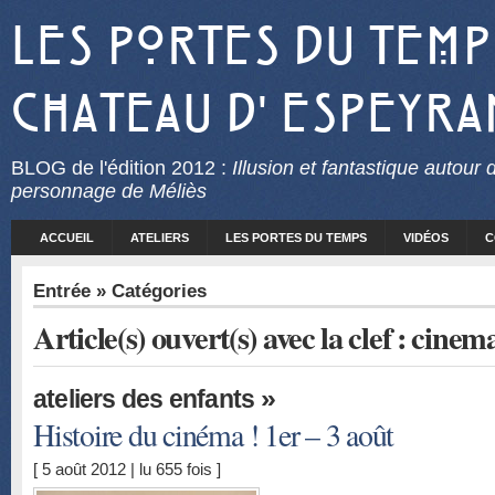
Les Portes du Temp
Chateau d' Espeyra
BLOG
de l'édition 2012 :
Illusion et fantastique autour 
personnage de Méliès
ACCUEIL
ATELIERS
LES PORTES DU TEMPS
VIDÉOS
C
Entrée
» Catégories
Article(s) ouvert(s) avec la clef : cinem
»
ateliers des enfants
Histoire du cinéma ! 1er – 3 août
[ 5 août 2012 | lu 655 fois ]