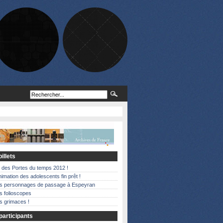
illets
 des Portes du temps 2012 !
nimation des adolescents fin prêt !
es personnages de passage à Espeyran
s folioscopes
s grimaces !
articipants