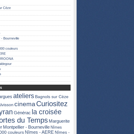
s
ur Cèze
e
 - Bourneville
000 couleurs
AERE
AJROONA
aldegour
s
s
fs
ateliers
argues
Bagnols sur Cèze
Curiositez
cinema
lvisson
yran
la croisée
Générac
ortes du Temps
Marguerite
er
Montpellier - Bourneville
Nîmes
000 couleurs
Nîmes - AERE
Nîmes -