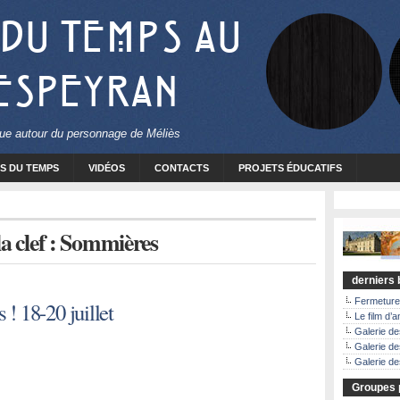
 du Temps au
 Espeyran
ique autour du personnage de Méliès
S DU TEMPS
VIDÉOS
CONTACTS
PROJETS ÉDUCATIFS
 la clef : Sommières
derniers b
Fermeture
 ! 18-20 juillet
Le film d’a
Galerie d
Galerie de
Galerie de
Groupes p