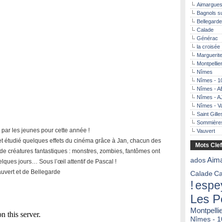
Aimargue
Bagnols s
Bellegarde
Calade
Générac
la croisée
Marguerit
Montpellier
Nîmes
Nîmes - 1
Nîmes - 
Nîmes - 
Nîmes - V
Saint Gille
Sommière
evé par les jeunes pour cette année !
Vauvert
t étudié quelques effets du cinéma grâce à Jan, chacun des
Mots Cle
 de créatures fantastiques : monstres, zombies, fantômes ont
ados
Aim
ques jours… Sous l’œil attentif de Pascal !
auvert et de Bellegarde
Calade
Ca
!
espe
Les P
Montpelli
Nîmes - 1