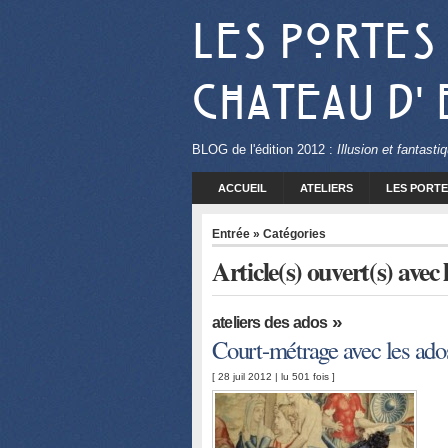
Les Portes
Chateau d'
BLOG
de l'édition 2012 :
Illusion et fantast
ACCUEIL
ATELIERS
LES PORTE
Entrée
» Catégories
Article(s) ouvert(s) avec
»
ateliers des ados
Court-métrage avec les ados
[ 28 juil 2012 | lu 501 fois ]