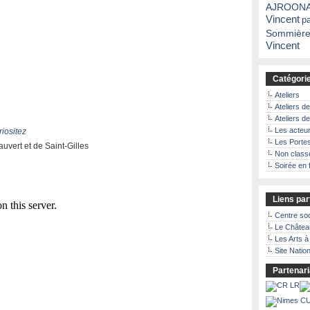
AJROON
Vincent
p
Sommière
Vincent
Catégori
Ateliers
Ateliers d
Ateliers d
Les acteu
iositez
Les Porte
uvert et de Saint-Gilles
Non class
Soirée en 
Liens par
Centre soc
Le Châtea
Les Arts 
Site Natio
Partenari