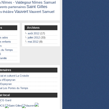
A
Nîmes - Valdegour
Nîmes Samuel
Saint Gilles
partenaires
arents
Vauvert
Vauvert Samuel
s
théâtre
es
Archives
août 2012
(17)
es ados
juillet 2012
(33)
es enfants
mai 2012
(8)
rs
s du Temps
é
famille
tenaires
ial et culturel La Croisée
u d'Espeyran
à Espeyran
nal Les Portes du Temps
at local