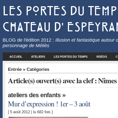
Les Portes du Temp
Chateau d' Espeyra
BLOG
de l'édition 2012 :
Illusion et fantastique autour 
personnage de Méliès
ACCUEIL
ATELIERS
LES PORTES DU TEMPS
VIDÉOS
C
Entrée
» Catégories
Article(s) ouvert(s) avec la clef : Nîme
»
ateliers des enfants
Mur d’expression ! 1er – 3 août
[ 5 août 2012 | lu 682 fois ]