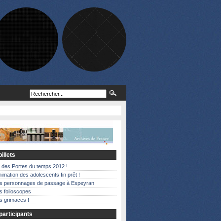
illets
 des Portes du temps 2012 !
nimation des adolescents fin prêt !
es personnages de passage à Espeyran
s folioscopes
s grimaces !
articipants