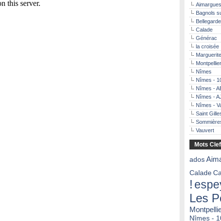
Aimargue
Bagnols s
Bellegarde
Calade
Générac
la croisée
Marguerit
Montpellier
Nîmes
Nîmes - 1
Nîmes - 
Nîmes - 
Nîmes - V
Saint Gille
Sommière
Vauvert
Mots Cle
ados
Aim
Calade
Ca
!
espe
Les P
Montpelli
Nîmes - 1