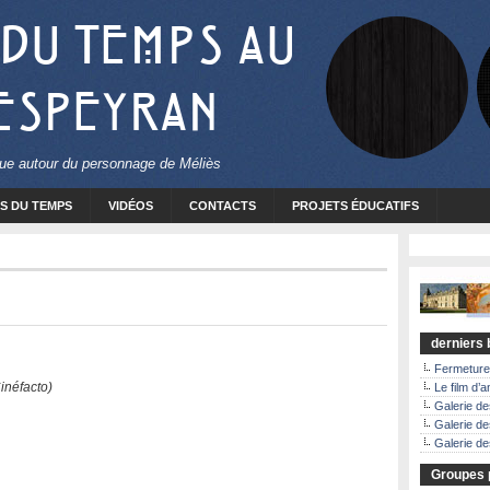
 du Temps au
 Espeyran
ique autour du personnage de Méliès
S DU TEMPS
VIDÉOS
CONTACTS
PROJETS ÉDUCATIFS
derniers b
Fermeture
inéfacto)
Le film d’a
Galerie d
Galerie de
Galerie de
Groupes p