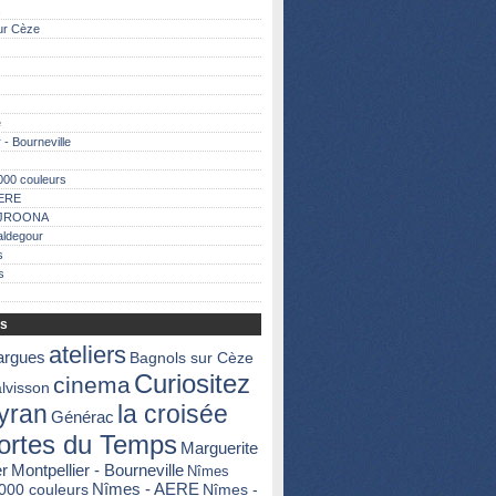
s
ur Cèze
e
 - Bourneville
000 couleurs
AERE
AJROONA
aldegour
s
s
fs
ateliers
argues
Bagnols sur Cèze
Curiositez
cinema
lvisson
yran
la croisée
Générac
ortes du Temps
Marguerite
er
Montpellier - Bourneville
Nîmes
000 couleurs
Nîmes - AERE
Nîmes -