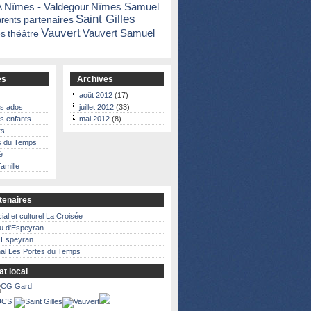
A
Nîmes - Valdegour
Nîmes Samuel
Saint Gilles
partenaires
arents
Vauvert
Vauvert Samuel
s
théâtre
es
Archives
août 2012
(17)
es ados
juillet 2012
(33)
es enfants
mai 2012
(8)
rs
s du Temps
é
famille
tenaires
ial et culturel La Croisée
u d'Espeyran
à Espeyran
nal Les Portes du Temps
at local