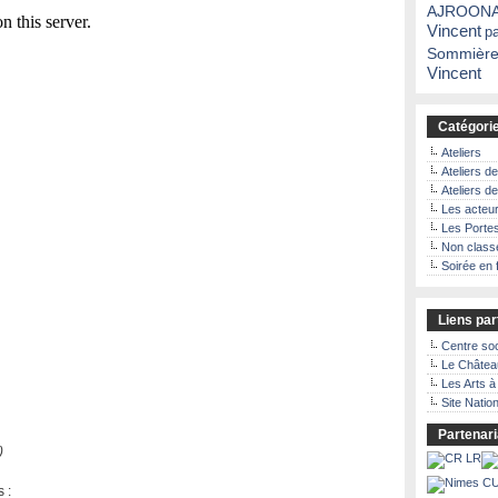
AJROON
Vincent
p
Sommière
Vincent
Catégori
Ateliers
Ateliers d
Ateliers d
Les acteu
Les Porte
Non class
Soirée en 
Liens par
Centre soc
Le Châtea
Les Arts 
Site Natio
Partenari
)
 :